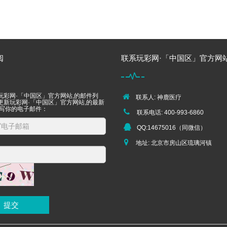
阅
联系玩彩网·「中国区」官方网站
玩彩网·「中国区」官方网站,的邮件列
联系人: 神鹿医疗
更新玩彩网·「中国区」官方网站,的最新
填写你的电子邮件：
联系电话: 400-993-6860
QQ:14675016（同微信）
地址: 北京市房山区琉璃河镇
提交