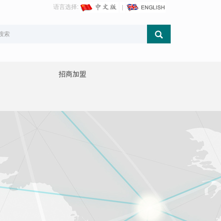
语言选择:
招商加盟