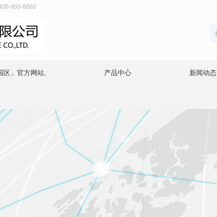
993-6860
国区」官方网站,
产品中心
新闻动态