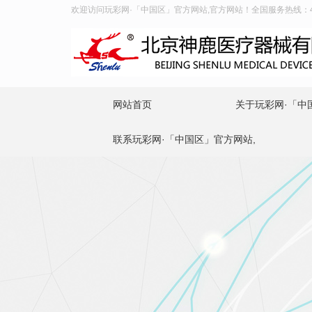
欢迎访问玩彩网·「中国区」官方网站,官方网站！全国服务热线：400-
网站首页
关于玩彩网·「中
联系玩彩网·「中国区」官方网站,