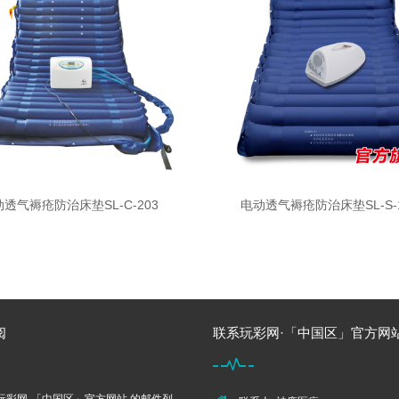
透气褥疮防治床垫SL-C-203
电动透气褥疮防治床垫SL-S-1
阅
联系玩彩网·「中国区」官方网站