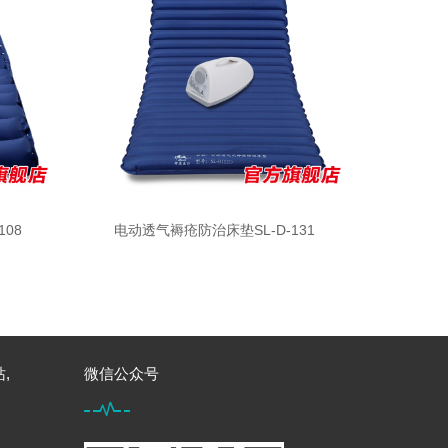
08
电动透气褥疮防治床垫SL-D-131
,
微信公众号