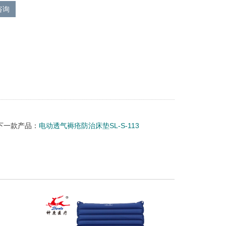
咨询
下一款产品：
电动透气褥疮防治床垫SL-S-113