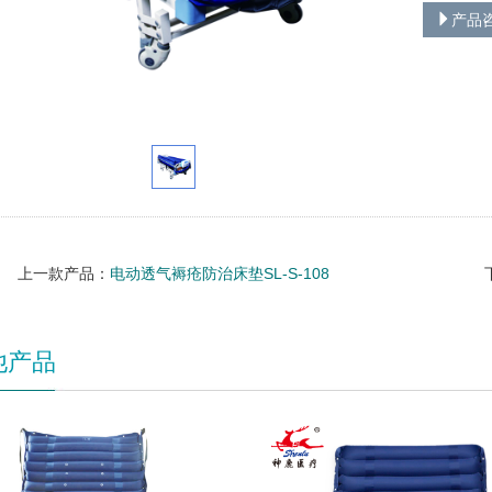
产品
上一款产品：
电动透气褥疮防治床垫SL-S-108
他产品